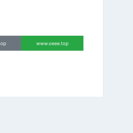
top
www.oeee.top